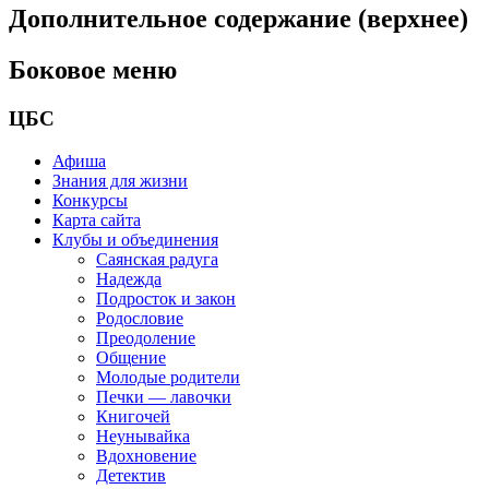
Дополнительное содержание (верхнее)
Боковое меню
ЦБС
Афиша
Знания для жизни
Конкурсы
Карта сайта
Клубы и объединения
Саянская радуга
Надежда
Подросток и закон
Родословие
Преодоление
Общение
Молодые родители
Печки — лавочки
Книгочей
Неунывайка
Вдохновение
Детектив