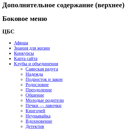
Дополнительное содержание (верхнее)
Боковое меню
ЦБС
Афиша
Знания для жизни
Конкурсы
Карта сайта
Клубы и объединения
Саянская радуга
Надежда
Подросток и закон
Родословие
Преодоление
Общение
Молодые родители
Печки — лавочки
Книгочей
Неунывайка
Вдохновение
Детектив