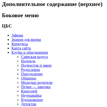
Дополнительное содержание (верхнее)
Боковое меню
ЦБС
Афиша
Знания для жизни
Конкурсы
Карта сайта
Клубы и объединения
Саянская радуга
Надежда
Подросток и закон
Родословие
Преодоление
Общение
Молодые родители
Печки — лавочки
Книгочей
Неунывайка
Вдохновение
Детектив