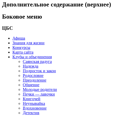
Дополнительное содержание (верхнее)
Боковое меню
ЦБС
Афиша
Знания для жизни
Конкурсы
Карта сайта
Клубы и объединения
Саянская радуга
Надежда
Подросток и закон
Родословие
Преодоление
Общение
Молодые родители
Печки — лавочки
Книгочей
Неунывайка
Вдохновение
Детектив