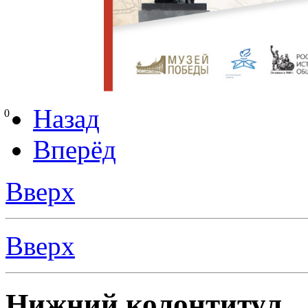
Назад
0
Вперёд
Вверх
Вверх
Нижний колонтитул