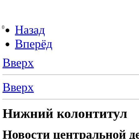
Назад
0
Вперёд
Вверх
Вверх
Нижний колонтитул
Новости центральной де