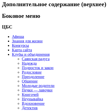
Дополнительное содержание (верхнее)
Боковое меню
ЦБС
Афиша
Знания для жизни
Конкурсы
Карта сайта
Клубы и объединения
Саянская радуга
Надежда
Подросток и закон
Родословие
Преодоление
Общение
Молодые родители
Печки — лавочки
Книгочей
Неунывайка
Вдохновение
Детектив