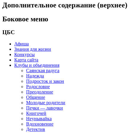
Дополнительное содержание (верхнее)
Боковое меню
ЦБС
Афиша
Знания для жизни
Конкурсы
Карта сайта
Клубы и объединения
Саянская радуга
Надежда
Подросток и закон
Родословие
Преодоление
Общение
Молодые родители
Печки — лавочки
Книгочей
Неунывайка
Вдохновение
Детектив