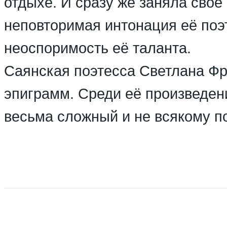
отдыхе. И сразу же заняла своё
неповторимая интонация её поэт
неоспоримость её таланта.
Саянская поэтесса Светлана Фре
эпиграмм. Среди её произведений
весьма сложный и не всякому по