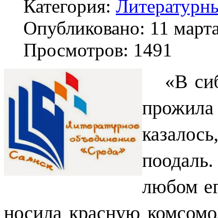
Категория:
Литературны
Опубликовано: 11 март
Просмотров: 1491
«В си
прожила
казалос
поодаль.
любом ег
носила красную комсомо