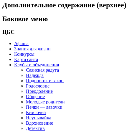
Дополнительное содержание (верхнее)
Боковое меню
ЦБС
Афиша
Знания для жизни
Конкурсы
Карта сайта
Клубы и объединения
Саянская радуга
Надежда
Подросток и закон
Родословие
Преодоление
Общение
Молодые родители
Печки — лавочки
Книгочей
Неунывайка
Вдохновение
Детектив