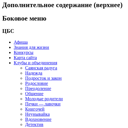
Дополнительное содержание (верхнее)
Боковое меню
ЦБС
Афиша
Знания для жизни
Конкурсы
Карта сайта
Клубы и объединения
Саянская радуга
Надежда
Подросток и закон
Родословие
Преодоление
Общение
Молодые родители
Печки — лавочки
Книгочей
Неунывайка
Вдохновение
Детектив