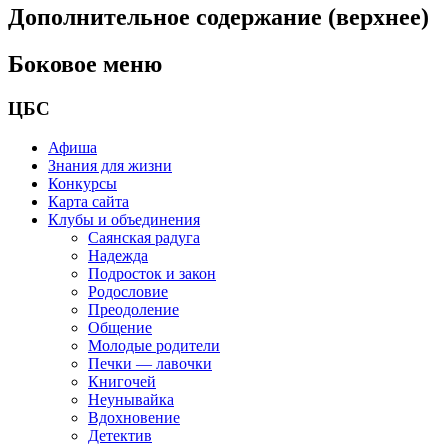
Дополнительное содержание (верхнее)
Боковое меню
ЦБС
Афиша
Знания для жизни
Конкурсы
Карта сайта
Клубы и объединения
Саянская радуга
Надежда
Подросток и закон
Родословие
Преодоление
Общение
Молодые родители
Печки — лавочки
Книгочей
Неунывайка
Вдохновение
Детектив