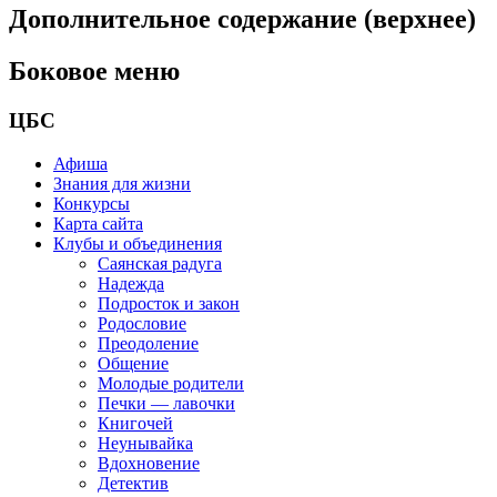
Дополнительное содержание (верхнее)
Боковое меню
ЦБС
Афиша
Знания для жизни
Конкурсы
Карта сайта
Клубы и объединения
Саянская радуга
Надежда
Подросток и закон
Родословие
Преодоление
Общение
Молодые родители
Печки — лавочки
Книгочей
Неунывайка
Вдохновение
Детектив