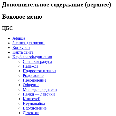
Дополнительное содержание (верхнее)
Боковое меню
ЦБС
Афиша
Знания для жизни
Конкурсы
Карта сайта
Клубы и объединения
Саянская радуга
Надежда
Подросток и закон
Родословие
Преодоление
Общение
Молодые родители
Печки — лавочки
Книгочей
Неунывайка
Вдохновение
Детектив