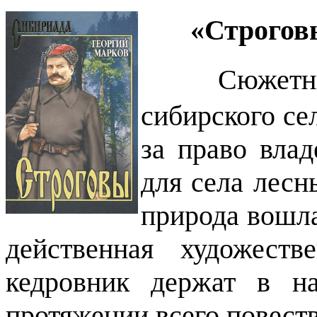
«Строгов
Сюжетн
сибирского се
за право вла
для села лесн
природа вошла
действенная художест
кедровник держат в на
протяжении всего повест