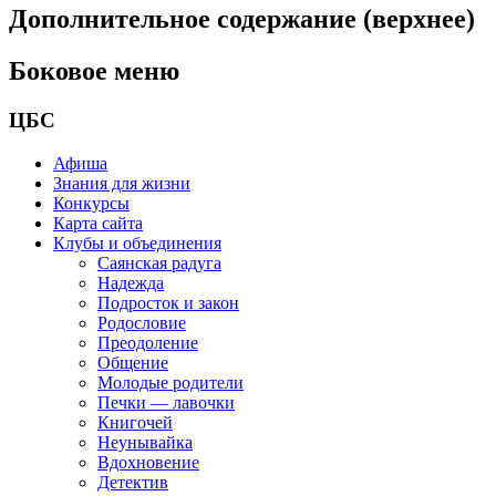
Дополнительное содержание (верхнее)
Боковое меню
ЦБС
Афиша
Знания для жизни
Конкурсы
Карта сайта
Клубы и объединения
Саянская радуга
Надежда
Подросток и закон
Родословие
Преодоление
Общение
Молодые родители
Печки — лавочки
Книгочей
Неунывайка
Вдохновение
Детектив