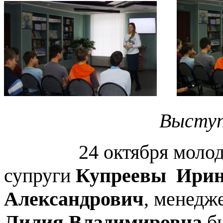
Выступ
24 октября моло
супруги
Купреевы
Ирин
Александрович
, менедж
Лилия Владимировна
бы