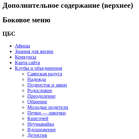
Дополнительное содержание (верхнее)
Боковое меню
ЦБС
Афиша
Знания для жизни
Конкурсы
Карта сайта
Клубы и объединения
Саянская радуга
Надежда
Подросток и закон
Родословие
Преодоление
Общение
Молодые родители
Печки — лавочки
Книгочей
Неунывайка
Вдохновение
Детектив