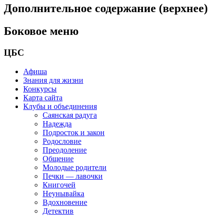
Дополнительное содержание (верхнее)
Боковое меню
ЦБС
Афиша
Знания для жизни
Конкурсы
Карта сайта
Клубы и объединения
Саянская радуга
Надежда
Подросток и закон
Родословие
Преодоление
Общение
Молодые родители
Печки — лавочки
Книгочей
Неунывайка
Вдохновение
Детектив