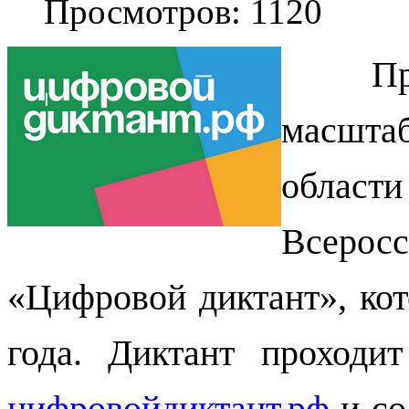
Просмотров: 1120
Пр
масшта
облас
Всерос
«Цифровой диктант», кот
года. Диктант проходи
цифровойдиктант.рф
и со