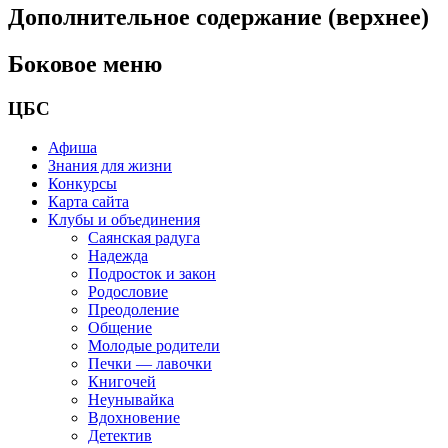
Дополнительное содержание (верхнее)
Боковое меню
ЦБС
Афиша
Знания для жизни
Конкурсы
Карта сайта
Клубы и объединения
Саянская радуга
Надежда
Подросток и закон
Родословие
Преодоление
Общение
Молодые родители
Печки — лавочки
Книгочей
Неунывайка
Вдохновение
Детектив