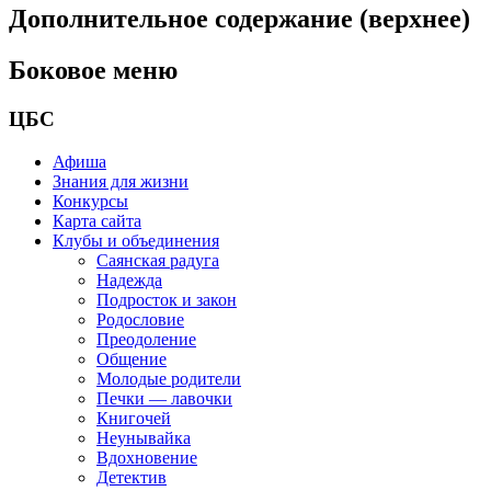
Дополнительное содержание (верхнее)
Боковое меню
ЦБС
Афиша
Знания для жизни
Конкурсы
Карта сайта
Клубы и объединения
Саянская радуга
Надежда
Подросток и закон
Родословие
Преодоление
Общение
Молодые родители
Печки — лавочки
Книгочей
Неунывайка
Вдохновение
Детектив