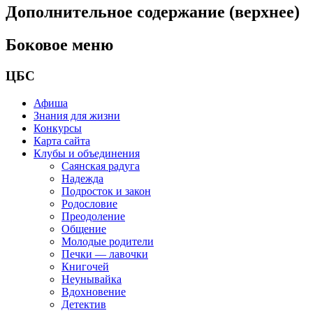
Дополнительное содержание (верхнее)
Боковое меню
ЦБС
Афиша
Знания для жизни
Конкурсы
Карта сайта
Клубы и объединения
Саянская радуга
Надежда
Подросток и закон
Родословие
Преодоление
Общение
Молодые родители
Печки — лавочки
Книгочей
Неунывайка
Вдохновение
Детектив