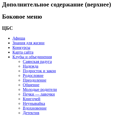
Дополнительное содержание (верхнее)
Боковое меню
ЦБС
Афиша
Знания для жизни
Конкурсы
Карта сайта
Клубы и объединения
Саянская радуга
Надежда
Подросток и закон
Родословие
Преодоление
Общение
Молодые родители
Печки — лавочки
Книгочей
Неунывайка
Вдохновение
Детектив