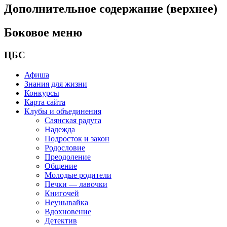
Дополнительное содержание (верхнее)
Боковое меню
ЦБС
Афиша
Знания для жизни
Конкурсы
Карта сайта
Клубы и объединения
Саянская радуга
Надежда
Подросток и закон
Родословие
Преодоление
Общение
Молодые родители
Печки — лавочки
Книгочей
Неунывайка
Вдохновение
Детектив