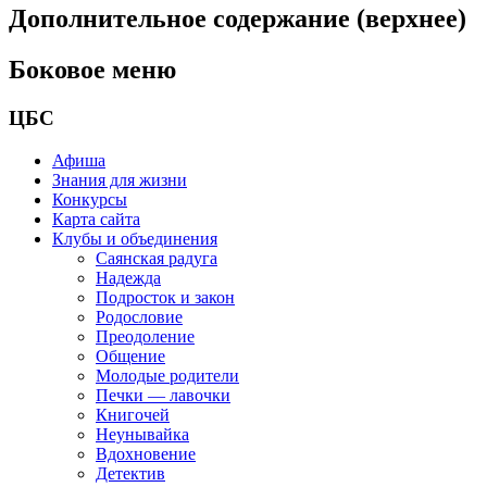
Дополнительное содержание (верхнее)
Боковое меню
ЦБС
Афиша
Знания для жизни
Конкурсы
Карта сайта
Клубы и объединения
Саянская радуга
Надежда
Подросток и закон
Родословие
Преодоление
Общение
Молодые родители
Печки — лавочки
Книгочей
Неунывайка
Вдохновение
Детектив