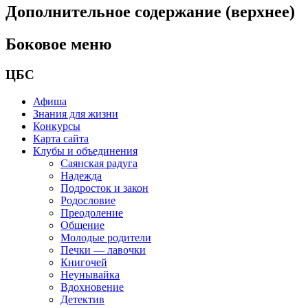
Дополнительное содержание (верхнее)
Боковое меню
ЦБС
Афиша
Знания для жизни
Конкурсы
Карта сайта
Клубы и объединения
Саянская радуга
Надежда
Подросток и закон
Родословие
Преодоление
Общение
Молодые родители
Печки — лавочки
Книгочей
Неунывайка
Вдохновение
Детектив