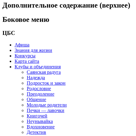
Дополнительное содержание (верхнее)
Боковое меню
ЦБС
Афиша
Знания для жизни
Конкурсы
Карта сайта
Клубы и объединения
Саянская радуга
Надежда
Подросток и закон
Родословие
Преодоление
Общение
Молодые родители
Печки — лавочки
Книгочей
Неунывайка
Вдохновение
Детектив