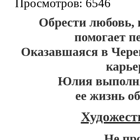
Просмотров: 6546
Обрести любовь, 
помогает п
Оказавшаяся в Черем
карье
Юлия выполня
ее жизнь о
Художест
Не пр